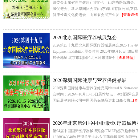
组委会山东省医养健康产业协会、山东省医院协会、
城促进会、新丞华国际会展(山东)集团有限公司;支
健康长寿文化促进会、山东省会展产业发...
[查看详情
2026北京国际医疗器械展览会
2026第四十九届北京国际医疗器械展览会2026 The 49th Beijing
Equipment Exhibition展会时间 2026年09月16
展会地址 北京市朝阳区北三环东路6号...
[查看详情]
2026深圳国际健康与营养保健品展
2026深圳国际健康与营养保健品展Natural & Nutraceutical P
会时间：2026年10月13-15日展馆地点：深圳国际
国际展览有限公司中国医药保健品进出口商会协...
[
2026年北京第94届中国国际医疗器械博
第94届中国国际医疗器械博览会(CMEF)感兴趣参
13268348040许经理关于主办方国药励展展览有