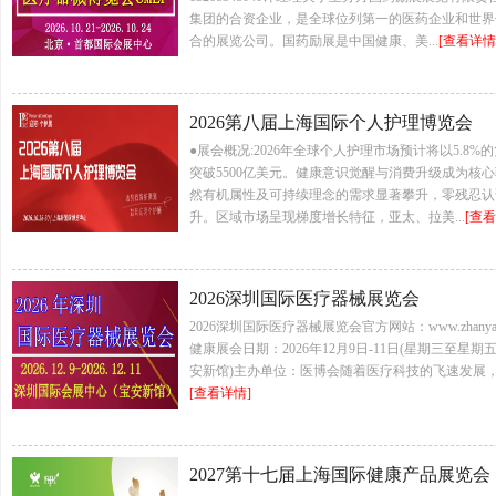
集团的合资企业，是全球位列第一的医药企业和世界
合的展览公司。国药励展是中国健康、美...
[查看详情
2026第八届上海国际个人护理博览会
●展会概况:2026年全球个人护理市场预计将以5.8
突破5500亿美元。健康意识觉醒与消费升级成为核
然有机属性及可持续理念的需求显著攀升，零残忍认
升。区域市场呈现梯度增长特征，亚太、拉美...
[查看
2026深圳国际医疗器械展览会
2026深圳国际医疗器械展览会官方网站：www.zhanyamedi
健康展会日期：2026年12月9日-11日(星期三至星
安新馆)主办单位：医博会随着医疗科技的飞速发展，
[查看详情]
2027第十七届上海国际健康产品展览会