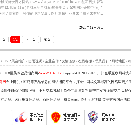
览会官方网站：www.zhanyamedical.com/shenzhen创新科技 智造
6年12月9日-11日(星期三至星期五)展会地点：深圳国际会展中心(宝
医博会随着医疗科技的飞速发展，医疗器械行业迎来了前所未有的...
2026年12月09日
一页
1/2
下一页
尾页
8.TV
/
展会推广
/
使用说明
/
企业合作
/
友情链接
/
在线客服
/
联系我们
/
网站地图
/
 1168医药保健品招商网-
WWW.1168.TV
Copyright © 2008-2026 广州金孚互联网
商网
专业提供：医药等产品信息的网站招商平台，打造中国成交率最高的网络医药招
不提供任何药品销售服务，不对交易过程担负任何法律责任,请交易双方谨慎交易,以确
精神药品、医疗用毒性药品、放射性药品、戒毒药品、医疗机构制剂类等有关国家法律