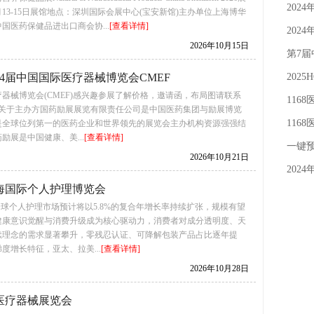
202
0月13-15日展馆地点：深圳国际会展中心(宝安新馆)主办单位上海博华
国医药保健品进出口商会协...
[查看详情]
202
2026年10月15日
第7届
第94届中国国际医疗器械博览会CMEF
202
疗器械博览会(CMEF)感兴趣参展了解价格，邀请函，布局图请联系
4月9
116
0许经理关于主办方国药励展展览有限责任公司是中国医药集团与励展博览
宣传
116
是全球位列第一的医药企业和世界领先的展览会主办机构资源强强结
励展是中国健康、美...
[查看详情]
宣传
一键预
2026年10月21日
门票免
202
上海国际个人护理博览会
6年全球个人护理市场预计将以5.8%的复合年增长率持续扩张，规模有望
。健康意识觉醒与消费升级成为核心驱动力，消费者对成分透明度、天
续理念的需求显著攀升，零残忍认证、可降解包装产品占比逐年提
度增长特征，亚太、拉美...
[查看详情]
2026年10月28日
际医疗器械展览会