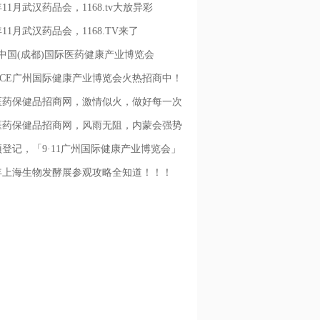
4年11月武汉药品会，1168.tv大放异彩
4年11月武汉药品会，1168.TV来了
中国(成都)国际医药健康产业博览会
5HCE广州国际健康产业博览会火热招商中！
日不见不散！
8医药保健品招商网，激情似火，做好每一次
8医药保健品招商网，风雨无阻，内蒙会强势
登记，「9·11广州国际健康产业博览会」
费领!
4年上海生物发酵展参观攻略全知道！！！