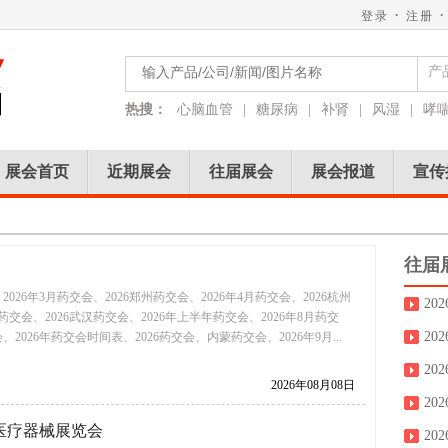
·
·
登录
注册
产
热搜：
心脑血管
|
糖尿病
|
补肾
|
风湿
|
哮
展会首页
近期展会
往届展会
展会报道
宣传
往届
2026年3月药交会、2026郑州药交会、2026年4月药交会、2026杭州
2
月药交会、2026武汉药交会、2026年上半年药交会、2026年8月药交
2
、2026年药交会时间表、2026药交会、内蒙药交会、2026年9月...
20
2026年08月08日
2
际医疗器械展览会
20