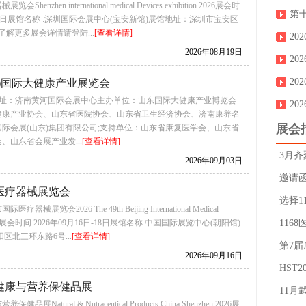
henzhen international medical Devices exhibition 2026展会时
第
19-21日展馆名称 :深圳国际会展中心(宝安新馆)展馆地址：深圳市宝安区
了解更多展会详情请登陆...
[查看详情]
2
2026年08月19日
2
2
济南)国际大健康产业展览会
3-5 地址：济南黄河国际会展中心主办单位：山东国际大健康产业博览会
20
健康产业协会、山东省医院协会、山东省卫生经济协会、济南康养名
展会
际会展(山东)集团有限公司;支持单位：山东省康复医学会、山东省
、山东省会展产业发...
[查看详情]
3月
2026年09月03日
即将
邀请函
际医疗器械展览会
生殖
选择1
器械展览会2026 The 49th Beijing International Medical
ibition展会时间 2026年09月16日-18日展馆名称 中国国际展览中心(朝阳馆)
会!
116
区北三环东路6号...
[查看详情]
第7届
2026年09月16日
健康
HST
际健康与营养保健品展
11月
展Natural & Nutraceutical Products China Shenzhen 2026展