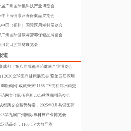
十届广州国际氢科技产业博览会
026年上海健康营养保健品展览会
026中国（福州）国际医用耗材展览会
026广州国际健康与营养保健品展览会
26河北口腔器材展览会
报道
齐聚成都！第八届成都医药健康产业博览会
启幕，20+会议抢先看！火热报名中……
 | 2026全球医疗健康展览会 暨第四届深圳
医学健康大会
168医药网!成就未来!1168.TV亮相郑州药交
8医药网宣传队伍亮相2025秋季郑州药交会
成都药交会蓄势待发，2025年3月共谋医药
产业新篇章
2025第九届广州国际氢科技产业博览会
武汉药品会，1168.TV大放异彩